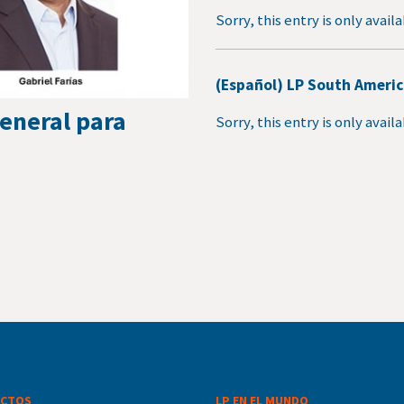
Sorry, this entry is only avail
(Español) LP South Americ
eneral para
Sorry, this entry is only avail
CTOS
LP EN EL MUNDO