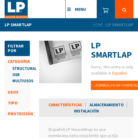
MENU
LP SMARTLAP
-
LP SMARTLAP
HOME
LP
FILTRAR
POR
SMARTLAP
CATEGORIA
Sorry, this entry is only
STRUCTURAL
available in
Español
.
OSB
MULTIUSOS
(ESPAÑOL) FICHA COMERCIAL
USOS
TIPO
CARACTERÍSTICAS
ALMACENAMIENTO
INSTALACIÓN
PROTECCIÓN
(Español) LP HouseWrap es una
membrana extra resistente que actúa